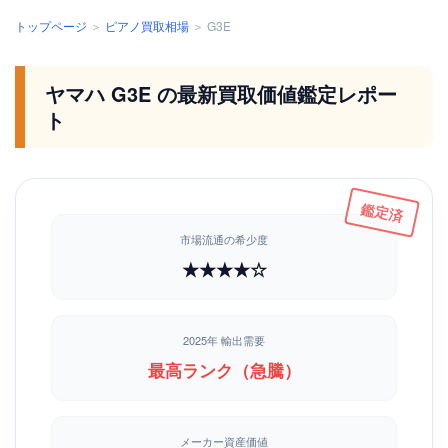
トップページ
＞
ピアノ買取相場
＞ G3E
ヤマハ G3E の最新買取価値鑑定レポー
ト
市場流通の希少度
★★★★☆
2025年 輸出需要
最高ランク（急騰）
メーカー資産価値